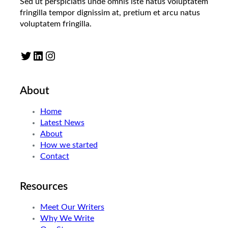
Sed ut perspiciatis unde omnis iste natus voluptatem
fringilla tempor dignissim at, pretium et arcu natus
voluptatem fringilla.
Twitter
LinkedIn
Instagram
About
Home
Latest News
About
How we started
Contact
Resources
Meet Our Writers
Why We Write